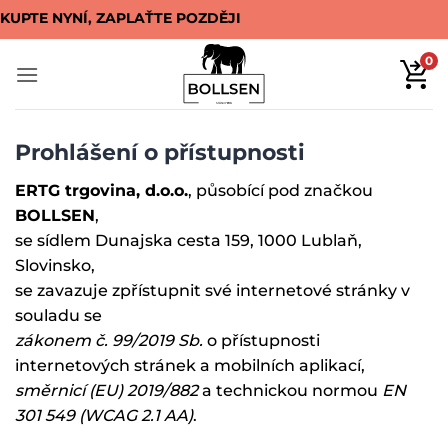
Přeskočit
KUPTE NYNÍ, ZAPLAŤTE POZDĚJI
na
obsah
0
Prohlášení o přístupnosti
ERTG trgovina, d.o.o.
, působící pod značkou
BOLLSEN
,
se sídlem Dunajska cesta 159, 1000 Lublaň,
Slovinsko,
se zavazuje zpřístupnit své internetové stránky v
souladu se
zákonem č. 99/2019 Sb.
o přístupnosti
internetových stránek a mobilních aplikací,
směrnicí (EU) 2019/882
a technickou normou
EN
301 549 (WCAG 2.1 AA)
.