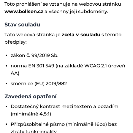
Toto prohlášení se vztahuje na webovou stránku
www.bollsen.cz
a všechny její subdomény.
Stav souladu
Tato webová stránka je
zcela v souladu
s těmito
předpisy:
zákon č. 99/2019 Sb.
norma EN 301 549 (na základě WCAG 2.1 úroveň
AA)
směrnice (EU) 2019/882
Zavedená opatření
Dostatečný kontrast mezi textem a pozadím
(minimálně 4,5:1)
Přizpůsobitelné písmo (minimálně 16px) bez
ztráty funkcionality