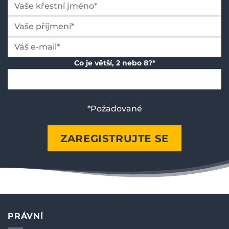
Co je větší, 2 nebo 8?*
*Požadované
Ponechte
toto
pole
prázdné.
PRÁVNÍ