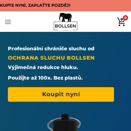
Přeskočit
KUPTE NYNÍ, ZAPLAŤTE POZDĚJI
na
obsah
0
Profesionální chrániče sluchu od
OCHRANA SLUCHU BOLLSEN
Výjimečná redukce hluku.
Použijte až 100x. Bez plastů.
Koupit nyní