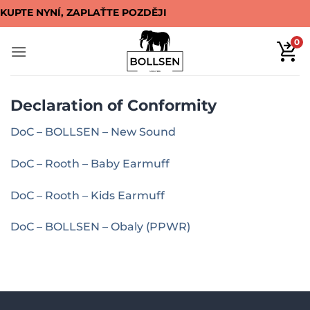
Přeskočit
KUPTE NYNÍ, ZAPLAŤTE POZDĚJI
na
obsah
0
Declaration of Conformity
DoC – BOLLSEN – New Sound
DoC – Rooth – Baby Earmuff
DoC – Rooth – Kids Earmuff
DoC – BOLLSEN – Obaly (PPWR)